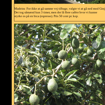
Madeira: For ikke at gå samme vej tilbage, valgte vi at gå ned mod Ginj
Det tog såmænd kun 3 timer, men der lå flere caféer hvor vi kunne
styrke os på en bica (espresso). Pris 50 cent pr. kop.