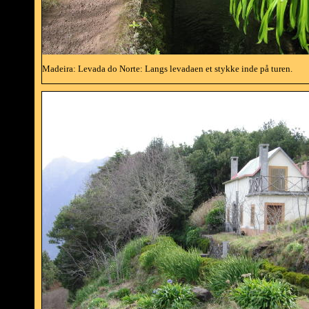
Madeira: Levada do Norte: Langs levadaen et stykke inde på turen.