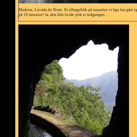
Madeira: Levada do Norte: Et tilbageblik på tunnelen vi lige har gået 
på 10 minutter! Ja, den lille hvide prik er indgangen…