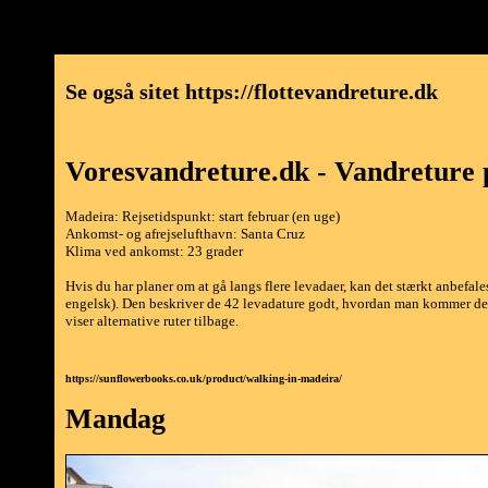
Se også sitet https://flottevandreture.dk
Voresvandreture.dk - Vandreture
Madeira: Rejsetidspunkt: start februar (en uge)
Ankomst- og afrejselufthavn: Santa Cruz
Klima ved ankomst: 23 grader
Hvis du har planer om at gå langs flere levadaer, kan det stærkt anbefa
engelsk). Den beskriver de 42 levadature godt, hvordan man kommer derti
viser alternative ruter tilbage.
https://sunflowerbooks.co.uk/product/walking-in-madeira/
Mandag