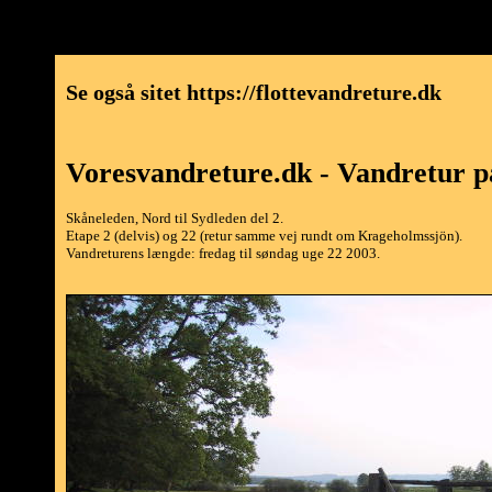
Se også sitet https://flottevandreture.dk
Voresvandreture.dk - Vandretur p
Skåneleden, Nord til Sydleden del 2.
Etape 2 (delvis) og 22 (retur samme vej rundt om Krageholmssjön).
Vandreturens længde: fredag til søndag uge 22 2003.