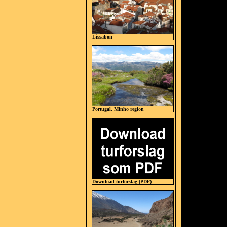
Lissabon
Portugal, Minho region
Download turforslag (PDF)